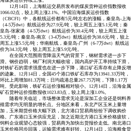
海煤炭运价持续上涨。
12月14日，上海航运交易所发布的煤炭货种运价指数报收
1066.02点，较上周上涨2.1%。中国沿海煤炭运价指数
（CBCFI）中，各航线运价都有5元/吨左右的涨幅，秦皇岛-上海
（4-5万dwt）航线运价为27.9元/吨，较上周五上涨5.1元/吨；秦
皇岛-张家港（4-5万dwt）航线运价为30.4元/吨，较上周五上涨
5.3元/吨；秦皇岛-南京（3-4万dwt）航线运价为38.6元/吨，较上
周五上涨5.5元/吨；华南航线，秦皇岛-广州（6-7万dwt）航线运
价为34.3元/吨，较上周五上涨5.9元/吨。
在全国大范围雨雪降温天气的背景下，钢材需求进一步下
滑。钢价趋弱，钢厂利润大幅收缩，国内高炉开工率持续下滑，
对铁矿石的需求强度也在进一步下降，港口矿石库存有止降反增
的迹象。12月14日，全国45个港口铁矿石库存为13941.33万吨，
环比上周增加81.3万吨；日均疏港总量267.75万吨，下降1.17万
吨。受此影响，铁矿石运价涨幅相对较小。12月14日，沿海金属
矿石货种运价指数报收1023.83点，较上周上涨1.0%。
随着年关临近，市场整体需求无论是深加工企业还是饲料养
殖需求均无明显的增长点。分地区来看，东北产区玉米上量增
加，玉米期货价格大幅下跌，北方港口贸易商纷纷下调收购价
格。广东港口玉米供应充足，加之近期北方港口玉米价格疲软，
饲料企业观望心态较强，贸易商为加快出货报价走低。南北港口
玉米价格同步回落，运输需求难有好转。12月14日，沿海粮食货