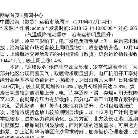
网站首页
/
新闻中心
中国沿海（散货）运输市场周评 （2018年12月14日）
* 来源: * 作者: admin * 发表时间: 2018-12-14 10:06:00 * 浏览: 605
（气温骤降拉动需求，沿海运价明显回升）
本周，冷空气影响下，电厂发电负荷明显上升，采购需求释
放，沿海运输市场货盘较上周明显增加，成交热情升温。12月14
日，上海航运交易所发布的中国沿海（散货）综合运价指数报收
1044.51点，较上周上涨1.4%。
本周，“迎峰度冬”传统旺季效应显现，冷空气席卷全国，大
部分地区出现雨雪天气，取暖需求明显提升。电厂机组开工率持
续升高至基本满负荷运行，据统计，14日沿海六大电厂日耗煤量
74.08万吨，较上周同期增长16.4%，较月初增幅高达25.8%。煤
炭日耗量较之前明显上升，电厂库存逐渐下滑，存煤可用天数降
至24天，前期库存压力有所缓解，部分电厂甚至出现库存紧张的
情况。受此影响，电厂补库积极性有所提升，临时租船增派航
次，运输市场货盘放出较前期明显增多，加上12月电厂计划运量
本就较多，过剩运力得到消化。运力方面，北方及长江港口近期
封航频繁，船舶周转明显放缓，面对回暖的运输需求，可用运力
趋紧。加上近期华南地区海沙需求转好，船东挺价心理走强，沿