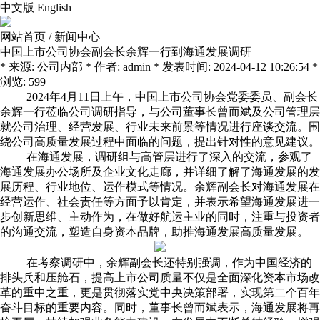
中文版
English
网站首页
/
新闻中心
中国上市公司协会副会长余辉一行到海通发展调研
* 来源: 公司内部 * 作者: admin * 发表时间: 2024-04-12 10:26:54 *
浏览: 599
2024
年
4
月
11
日上午，中国上市公司协会党委委员、副会长
余辉一行莅临公司调研指导，与公司董事长曾而斌及公司管理层
就公司治理、经营发展、行业未来前景等情况进行座谈交流。围
绕公司高质量发展过程中面临的问题，提出针对性的意见建议。
在海通发展，调研组与高管层进行了深入的交流，参观了
海通发展办公场所及企业文化走廊，并详细了解了海通发展的发
展历程、行业地位、运作模式等情况。余辉副会长对海通发展在
经营运作、社会责任等方面予以肯定，并表示希望海通发展进一
步创新思维、主动作为，在做好航运主业的同时，注重与投资者
的沟通交流，塑造自身资本品牌，助推海通发展高质量发展。
在考察调研中，余辉副会长还特别强调，作为中国经济的
排头兵和压舱石，提高上市公司质量不仅是全面深化资本市场改
革的重中之重，更是贯彻落实党中央决策部署，实现第二个百年
奋斗目标的重要内容。同时，董事长曾而斌表示，海通发展将再