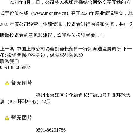
2024
年
4
月
18
日，公司将以视频录播结合网络文字互动的方
式于价值在线（
www.ir-online.cn
）召开
2023
年度业绩说明会，就
2023
年度公司经营与业绩情况与投资者进行沟通和交流，并广泛
听取投资者的意见和建议，欢迎各位投资者参加！
上一条:
中国上市公司协会副会长余辉一行到海通发展调研
下一
条:
投资者保护在身边，保障权益防风险
联系我们
0591-88085802
福州市台江区宁化街道长汀街23号升龙环球大
厦（ICC环球中心）42层
0591-86291786