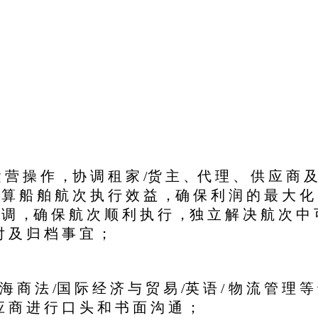
 营 操 作 ，协 调 租 家 /货 主 、代 理 、 供 应 商 及
 算 船 舶 航 次 执 行 效 益 ，确 保 利 润 的 最 大 化
 调 ，确 保 航 次 顺 利 执 行 ，独 立 解 决 航 次 中 
对 及 归 档 事 宜 ；
海 商 法 /国 际 经 济 与 贸 易 /英 语 / 物 流 管 理 等
应 商 进 行 口 头 和 书 面 沟 通 ；