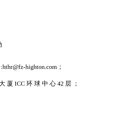
动
thr@fz-highton.com；
；
 厦 ICC 环 球 中 心 42 层 ；