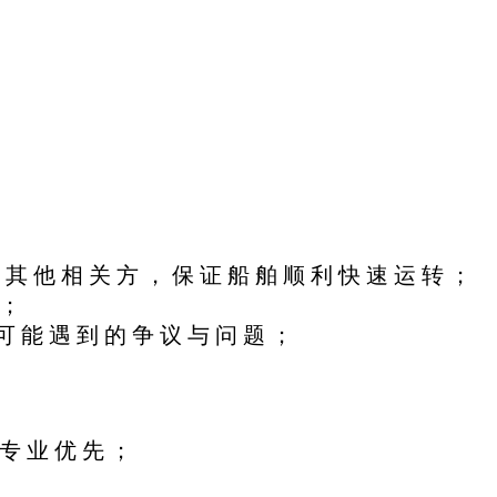
 其 他 相 关 方 ， 保 证 船 舶 顺 利 快 速 运 转 ；
 ；
可 能 遇 到 的 争 议 与 问 题 ；
 专 业 优 先 ；