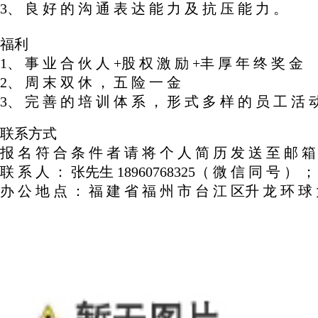
3、 良 好 的 沟 通 表 达 能 力 及 抗 压 能 力 。
福利
1、 事 业 合 伙 人 +股 权 激 励 +丰 厚 年 终 奖 金
2、 周 末 双 休 ， 五 险 一 金
3、 完 善 的 培 训 体 系 ， 形 式 多 样 的 员 工 活 
联系方式
报 名 符 合 条 件 者 请 将 个 人 简 历 发 送 至 邮 箱 :h
联 系 人 ： 张先生 18960768325（ 微 信 同 号 ） 
办 公 地 点 ： 福 建 省 福 州 市 台 江 区升 龙 环 球 大