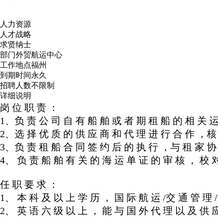
人力资源
人才战略
求贤纳士
部门
外贸航运中心
工作地点
福州
到期时间
永久
招聘人数
不限制
详细说明
岗 位 职 责 ：
1、负 责 公 司 自 有 船 舶 或 者 期 租 船 的 相 关 运
2、选 择 优 质 的 供 应 商 和 代 理 进 行 合 作 ，核
3、负 责 租 船 合 同 签 约 后 的 执 行 ，与 租 家 协
4、 负 责 船 舶 有 关 的 海 运 单 证 的 审 核 ， 校 
任 职 要 求 ：
1、 本 科 及 以 上 学 历 ， 国 际 航 运 /交 通 管 理 /
2、 英 语 六 级 以 上 ， 能 与 国 外 代 理 以 及 供 