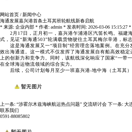
网站首页
/
新闻中心
海通发展嘉兴港首条土耳其班轮航线新春启航
* 来源: 企业内部 * 作者: admin * 发表时间: 2026-03-06 15:15:27 *
2
月
17
日，正月初一，嘉兴港乍浦港区汽笛长鸣。福建
式，见证“新海通
503
”轮满载货物驶往土耳其梅尔辛港，标志
这是海通发展又一“项目制”经营理念落地案例。在充分
效出海通道。这一模式不仅发挥了海通发展自有船高效稳定
上的创新力和竞争力。同时，该航线深化响应了国家“一带
在全球海运物流领域的综合实力。
后续，公司计划每月至少一班嘉兴港-地中海（土耳其
上一条:
“涉霍尔木兹海峡航运热点问题” 交流研讨会
下一条:
大
联系我们
0591-88085802