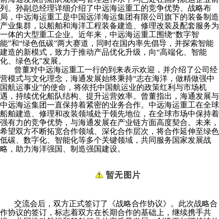
列。孙副总经理详细介绍了中远海运重工的竞争优势、战略布
局，中远海运重工是中国远洋海运集团有限公司旗下的装备制造
产业集群，以船舶和海洋工程装备建造、修理改装及配套服务为
一体的大型重工企业。近年来，中远海运重工围绕“数字智
能”和“绿色低碳”两大赛道，同时在国内率先倡导，并探索智能
建造的新模式，致力于推动产品优化升级，向“高端化、智能
化、绿色化”发展。
曾董对中远海运重工一行的到来表示欢迎，并介绍了公司经
营模式与文化理念，海通发展始终秉持“志在海洋，做精做强中
国航运事业”的使命，将依托中国航运业的政策红利与市场机
遇，持续优化船队结构、提升运营效率。曾董指出，海通发展与
中远海运集团一直保持着紧密的业务合作。中远海运重工在全球
船舶建造、修理和改装领域处于领先地位，在全球市场中保持着
强有力的竞争优势，与海通发展在产业链方面高度契合。未来，
希望双方不断拓宽合作领域、深化合作层次，将合作延伸至绿色
低碳、数字化、智能化等多个关键领域，共同服务国家发展战
略，助力海洋强国、制造强国建设。
交流会后，双方正式签订了《战略合作协议》。此次战略合
作协议的签订，标志着双方在长期合作的基础上，继续携手共