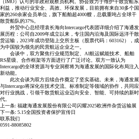
（
IMO
）认可的非政府观察员机构。协会致力于维护干散货船东
利益，推动行业安全、高效、环保发展，目前拥有来自
30
多个国
家的
260
余家会员单位，旗下船舶超
4000
艘，总载重吨占全球干
散货船队的
37%
。
外贸中心总经理袁长海向
Intercargo
代表团详细介绍了海通发
展历程：公司自
2009
年成立以来，专注国内沿海及国际远洋干散
货运输，
2023
年成功登陆上交所主板（股票代码：
603162
），成
为中国较为领先的民营航运企业之一。
会谈中，双方聚焦行业规范制定、
AI
航运赋能技术、船舶
RS
星级、合作框架等方面进行了广泛讨论。双方一致认为
Intercargo
的全球资源与专业洞察将为海通发展的国际化布局注入
新动能。
此次会谈为双方后续合作奠定了坚实基础。未来，海通发展
与
Intercargo
将深化在技术交流、标准制定等领域的协作，共同应
对行业挑战，引领干散货航运业迈向安全、智能、可持续的新时
代。
上一条:
福建海通发展股份有限公司闪耀2025欧洲件杂货运输展
下一条:
5.15全国投资者保护宣传日
联系我们
0591-88085802