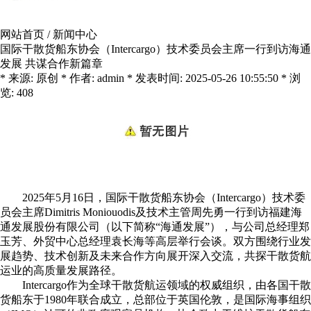
网站首页
/
新闻中心
国际干散货船东协会（Intercargo）技术委员会主席一行到访海通
发展 共谋合作新篇章
* 来源: 原创 * 作者: admin * 发表时间: 2025-05-26 10:55:50 * 浏
览: 408
2025
年
5
月
16
日，国际干散货船东协会（
Intercargo
）技术委
员会主席
Dimitris Moniouodis
及技术主管周先勇一行到访福建海
通发展股份有限公司（以下简称
“
海通发展
”
），与公司总经理郑
玉芳、外贸中心总经理袁长海等高层举行会谈。双方围绕行业发
展趋势、技术创新及未来合作方向展开深入交流，共探干散货航
运业的高质量发展路径。
Intercargo
作为全球干散货航运领域的权威组织，由各国干散
货船东于
1980
年联合成立，总部位于英国伦敦，是国际海事组织