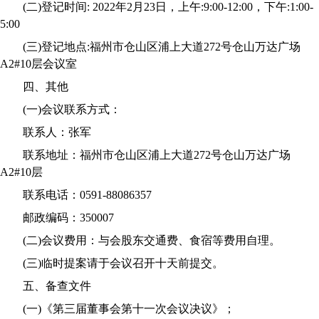
(
二
)
登记时间
:
2022
年
2
月
23
日，上午
:9:00-12:00
，下午
:1:00-
5:00
(
三
)
登记地点
:
福州市仓山区浦上大道
272
号仓山万达广场
A2#10
层会议室
四、其他
(
一
)
会议联系方式：
联系人：张军
联系地址：
福州市仓山区浦上大道
272
号仓山万达广场
A2#10
层
联系电话：
0591-88086357
邮政编码：
350007
(
二
)
会议费用：
与会股东交通费、食宿等费用自理。
(
三
)
临时提案请于会议召开十天前提交。
五、备查文件
(
一
)
《
第三届董事会第十一次会议决议》；