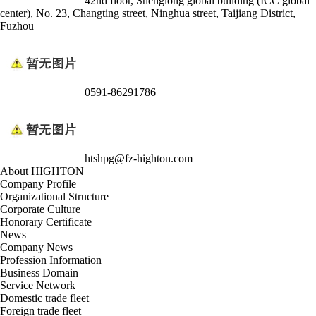
42nd floor, Shenglong global building (ICC global
center), No. 23, Changting street, Ninghua street, Taijiang District,
Fuzhou
0591-86291786
htshpg@fz-highton.com
About HIGHTON
Company Profile
Organizational Structure
Corporate Culture
Honorary Certificate
News
Company News
Profession Information
Business Domain
Service Network
Domestic trade fleet
Foreign trade fleet